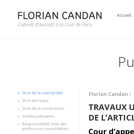
Accueil
Cabinet d'avocats à la Cour de Paris
Pu
Droit de la copropriété
Florian Candan
/
Droit des baux
TRAVAUX U
Droit de la construction
DE L’ARTIC
Ventes judiciaires
Responsabilité civile des
professions immobilières
Cour d’appe