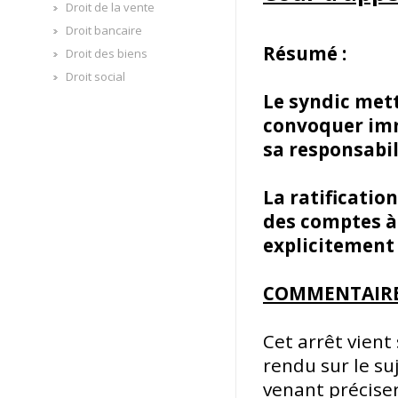
Droit de la vente
Droit bancaire
Résumé :
Droit des biens
Droit social
Le syndic met
convoquer imm
sa responsabil
La ratificatio
des comptes à 
explicitement
COMMENTAIR
Cet arrêt vient 
rendu sur le su
venant préciser