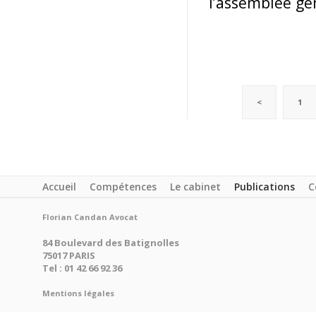
l’assemblée gé
<
1
Accueil
Compétences
Le cabinet
Publications
C
Florian Candan Avocat
84 Boulevard des Batignolles
75017 PARIS
Tel : 01 42 66 92 36
Mentions légales